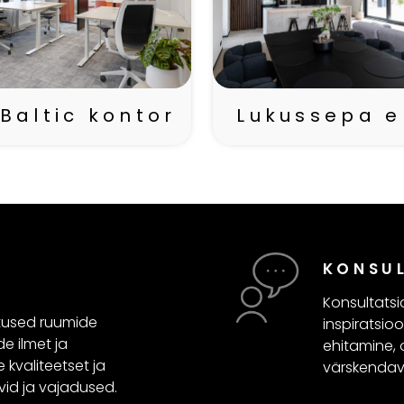
Baltic kontor
Lukussepa 
KONSU
Konsultatsi
tused ruumide
inspiratsio
e ilmet ja
ehitamine, 
 kvaliteetset ja
värskendav
vid ja vajadused.