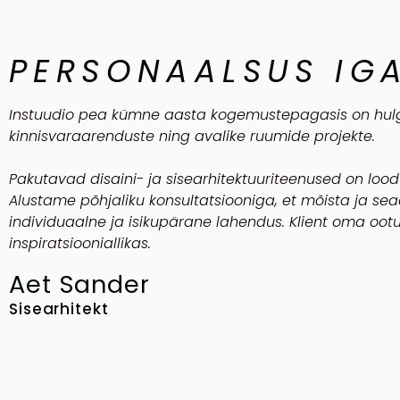
PERSONAALSUS IGA
Instuudio p
ea kümne aasta kogemustepagasis on hulga
kinnisvaraarenduste ning avalike ruumide projekte.
Pakutavad disaini- ja sisearhitektuuriteenused on lood
Alustame põhjaliku konsultatsiooniga, et mõista ja sea
individuaalne ja isikupärane lahendus.
Klient oma oot
inspiratsiooniallikas.
Aet Sander
Sisearhitekt