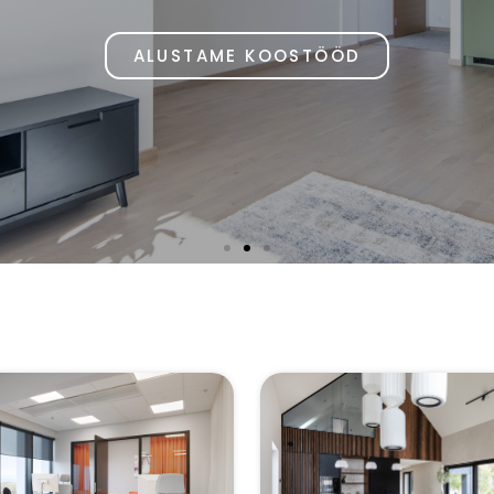
SISEKUJUNDU
Sisekujundus ja Sisearhitektuur
ALUSTAME KOOSTÖÖD