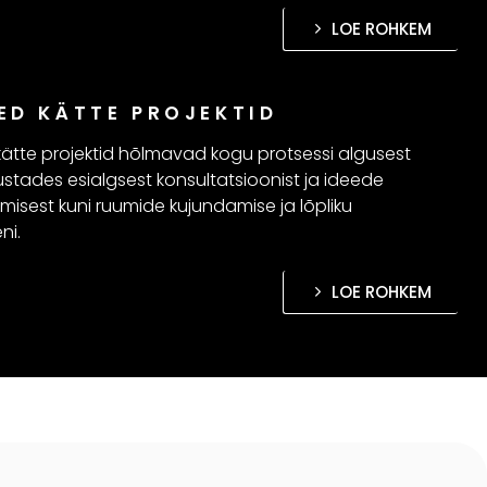
LOE ROHKEM
ED KÄTTE PROJEKTID
ätte projektid hõlmavad kogu protsessi algusest
lustades esialgsest konsultatsioonist ja ideede
misest kuni ruumide kujundamise ja lõpliku
ni.
LOE ROHKEM