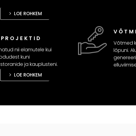
LOE ROHKEM
VÕTM
 PROJEKTID
Võtmed k
atud nii elamutele kui
lõpuni. A
kodudest kuni
genereeri
estoranide ja kauplusteni.
elluviimise
LOE ROHKEM