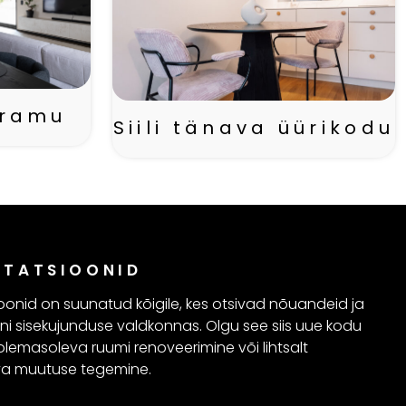
eramu
Siili tänava üürikodu
LTATSIOONID
oonid on suunatud kõigile, kes otsivad nõuandeid ja
oni sisekujunduse valdkonnas. Olgu see siis uue kodu
olemasoleva ruumi renoveerimine või lihtsalt
a muutuse tegemine.