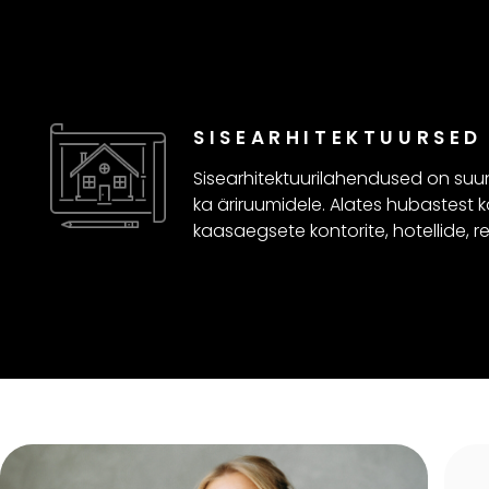
SISEARHITEKTUURSED
Sisearhitektuurilahendused on suun
ka äriruumidele. Alates hubastest 
kaasaegsete kontorite, hotellide, r