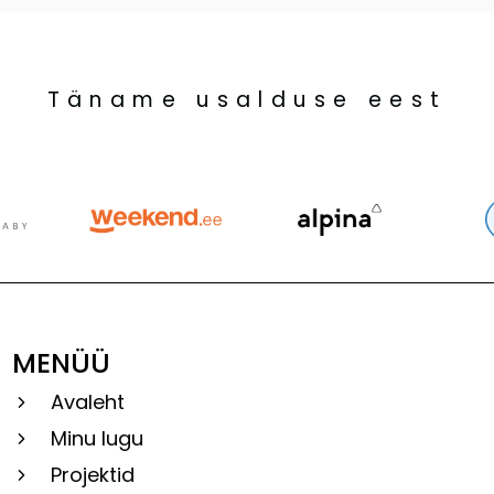
Täname usalduse eest
MENÜÜ
Avaleht
Minu lugu
Projektid