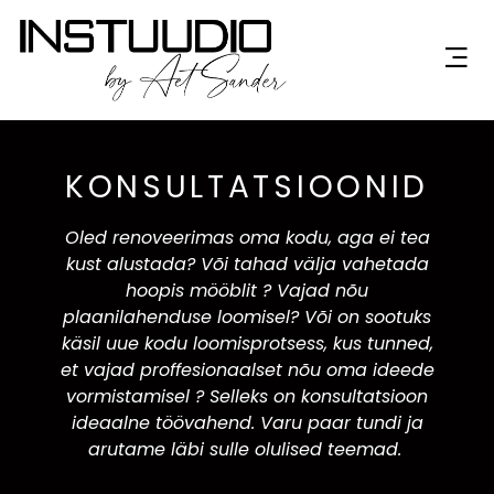
KONSULTATSIOONID
Oled renoveerimas oma kodu, aga ei tea
kust alustada? Või tahad välja vahetada
hoopis mööblit ? Vajad nõu
plaanilahenduse loomisel? Või on sootuks
käsil uue kodu loomisprotsess, kus tunned,
et vajad proffesionaalset nõu oma ideede
vormistamisel ? Selleks on konsultatsioon
ideaalne töövahend. Varu paar tundi ja
arutame läbi sulle olulised teemad.