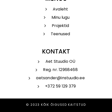
Avaleht
Minu lugu
Projektid
Teenused
KONTAKT
Aet Stuudio OÜ
Reg. nr. 12968468
aetsander@instuudio.ee
+372 59 129 379
© 2023 KÕIK ÕIGUSED KAITSTUD